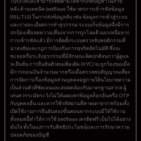
โปร่งใสและสามารถติดตามได้หากเกิดปัญหาในภาย
หลัง ด้านเทคนิค betflixyo ใช้มาตรการเข้ารหัสข้อมูล
(SSL/TLS) ในการส่งข้อมูลลับ เช่น ข้อมูลการเข้าสู่ระบบ
และรายละเอียดการทำธุรกรรม ระบบเก็บข้อมูลจึงมีการ
ปกป้องเพื่อลดความเสี่ยงจากการถูกโจมตี นอกเหนือจาก
การเข้ารหัสแล้ว มีการติดตั้งระบบตรวจจับพฤติกรรมที่
น่าสงสัยและกฎการป้องกันการทุจริตอัตโนมัติ ซึ่งจะ
ชะลอหรือระงับธุรกรรมที่มีลักษณะผิดปกติจนกว่าผู้ดูแล
จะยืนยัน การยืนยันตัวตนเพิ่มเติม (KYC) จะถูกร้องขอเมื่อ
มีการถอนเงินจำนวนมากหรือเมื่อตรวจพบสัญญาณเสี่ยง
การจัดการเรื่องข้อมูลส่วนบุคคลอยู่ภายใต้นโยบายความ
เป็นส่วนตัวที่ชัดเจนและสอดคล้องกับมาตรฐานสากล ผู้
เล่นควรระมัดระวังไม่ให้เผยแพร่ข้อมูลล็อกอินหรือ OTP
กับบุคคลอื่น และควรใช้รหัสผ่านที่คาดเดายาก พร้อมทั้ง
เปิดใช้งานการยืนยันสองขั้นตอนหากระบบมีให้ใช้งาน
ทั้งหมดนี้ทำให้การใช้ betflixyo เครดิตฟรี เป็นไปได้อย่าง
มั่นใจ ทั้งในแง่การรับสิทธิประโยชน์และการรักษาความ
ปลอดภัยของบัญชี