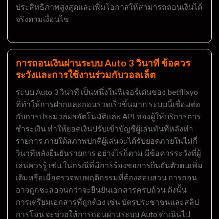
ประสิทธิภาพสูงสุดและเพิ่มโอกาสให้สามารถถอนเงินได้
จริงตามเงื่อนไข
การถอนเงินผ่านระบบ Auto 3 วินาที ข้อควร
ระวังและการใช้งานร่วมกับวอลเล็ต
ระบบ Auto 3 วินาที เป็นหนึ่งในฟีเจอร์เด่นของ betflixyo
ที่ทำให้การฝากและถอนรวดเร็วขึ้นมาก ระบบนี้เชื่อมต่อ
กับการประมวลผลอัตโนมัติและ API ของผู้ให้บริการการ
ชำระเงิน ทำให้ยอดเงินปรับเข้าบัญชีผู้เล่นทันทีหลังทำ
รายการ ภายใต้สภาพปกติผู้เล่นจะได้รับยอดภายในไม่กี่
วินาทีหลังยืนยันรายการ อย่างไรก็ตาม มีข้อควรระวังที่ผู้
เล่นควรรู้ เช่น ในกรณีที่มีการร้องขอการยืนยันตัวตนเพิ่ม
เติมหรือเมื่อตรวจพบพฤติกรรมที่ต้องสอบสวน การถอน
อาจถูกชะลอจนกว่าจะยืนยันเอกสารครบถ้วน ดังนั้น
การเตรียมเอกสารที่ถูกต้อง เช่น บัตรประชาชนและสลิป
การโอน จะช่วยให้การถอนผ่านระบบ Auto ดำเนินไป