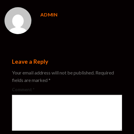
ADMIN
Leave a Reply
Your email address will not be published.
Required
fields are marked
*
Comment
*