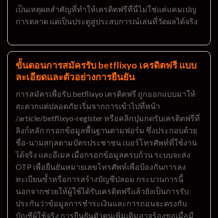
เป็นเหตุผลสำคัญที่ทำให้เครดิตฟรีที่นี่ไม่ใช่แค่แคมเปญ
การตลาด แต่เป็นประตูสู่ประสบการณ์เล่นที่วัดผลได้จริง
ขั้นตอนการสมัครรับ betflixyo เครดิตฟรี แบบ
ละเอียดและตัวอย่างการยืนยัน
การสมัครเพื่อรับ betflixyo เครดิตฟรี ถูกออกแบบมาให้
สะดวกแต่ปลอดภัย เริ่มจากการเข้าไปที่หน้า
/article/betflixyo-register หรือคลิกปุ่มกดรับเครดิตฟรีที่
ลิงก์หลัก กรอกข้อมูลพื้นฐานตามฟอร์ม ซึ่งประกอบด้วย
ชื่อ-นามสกุลตามบัตรประชาชน เบอร์โทรศัพท์ที่ใช้งาน
ได้จริง และอีเมล เมื่อกรอกข้อมูลครบถ้วน ระบบจะส่ง
OTP เพื่อยืนยันหมายเลขโทรศัพท์เพื่อป้องกันการลง
ทะเบียนซ้ำหรือการสร้างบัญชีปลอม กระบวนการนี้
นอกจากช่วยให้ผู้ใช้ได้รับเครดิตฟรีแล้วยังเป็นการรับ
ประกันว่าข้อมูลการชำระเงินและการถอนจะตรงกับ
บัญชีผู้ใช้จริง การยืนยันตัวตนเพิ่มเติมอาจร้องขอเมื่อมี