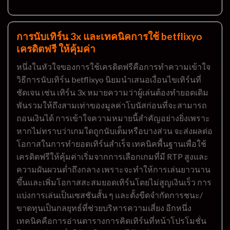
การนับเทิร์น 3x และเทคนิคการใช้ betflixyo
เครดิตฟรี ให้คุ้มค่า
หนึ่งในหัวใจของการใช้เครดิตฟรีคือการทำความเข้าใจ
วิธีการนับเทิร์น betflixyo นิยมนำเสนอเงื่อนไขเทิร์นที่
ชัดเจน เช่น เทิร์น 3x หมายความว่าผู้เล่นต้องทำยอดเดิม
พันรวมให้ถึงสามเท่าของมูลค่าโบนัสก่อนที่จะสามารถ
ถอนเงินได้ การเข้าใจความหมายนี้สำคัญอย่างยิ่งเพราะ
หากไม่ทราบว่าเกมใดถูกนับเต็มหรือบางส่วน จะส่งผลต่อ
โอกาสในการทำยอดเทิร์นสำเร็จ เทคนิคพื้นฐานเพื่อใช้
เครดิตฟรีให้คุ้มค่าเริ่มจากการเลือกเกมที่มี RTP สูงและ
ความผันผวนต่ำถึงกลาง เพราะจะทำให้การเล่นยาวนาน
ขึ้นและเพิ่มโอกาสสะสมยอดเทิร์นโดยไม่สูญเงินเร็ว การ
แบ่งการเล่นเป็นเซสชันสั้น ๆ และตั้งขีดจำกัดการชนะ/
ขาดทุนเป็นกลยุทธ์ที่ช่วยบริหารความเสี่ยง อีกหนึ่ง
เทคนิคคือการอ่านตารางการคิดเทิร์นที่หน้าโปรโมชั่น