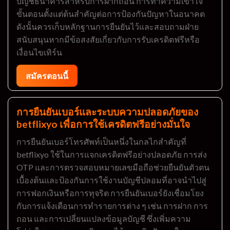
บัญชีธนาคารสำหรับการฝากถอน การทำความเข้าใจ
ขั้นตอนตั้งแต่ต้นสำคัญต่อการป้องกันปัญหาในอนาคต
ดังนั้นควรเก็บหลักฐานการยืนยันไว้และสอบถามฝ่าย
สนับสนุนหากมีข้อสงสัยเกี่ยวกับการรับเครดิตฟรีหรือ
เงื่อนไขเทิร์น
สมัครตอนนี้
การยืนยันเบอร์และระบบความปลอดภัยของ
betflixyo เพื่อการใช้เครดิตฟรีอย่างมั่นใจ
การยืนยันเบอร์โทรศัพท์เป็นหนึ่งในกลไกสำคัญที่
betflixyo ใช้ในการแจกเครดิตฟรีอย่างปลอดภัย การส่ง
OTP และการตรวจสอบหมายเลขมือถือช่วยยืนยันตัวตน
เบื้องต้นและป้องกันการใช้งานบัญชีปลอมที่อาจนำไปสู่
การฟอกเงินหรือการทุจริต การยืนยันเบอร์ยังเชื่อมโยง
กับการแจ้งเตือนการทำรายการต่าง ๆ เช่น การฝาก การ
ถอน และการเปลี่ยนแปลงข้อมูลบัญชี ซึ่งเพิ่มความ