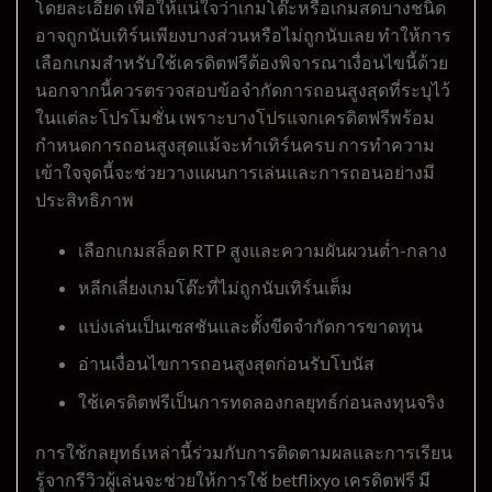
โดยละเอียด เพื่อให้แน่ใจว่าเกมโต๊ะหรือเกมสดบางชนิด
อาจถูกนับเทิร์นเพียงบางส่วนหรือไม่ถูกนับเลย ทำให้การ
เลือกเกมสำหรับใช้เครดิตฟรีต้องพิจารณาเงื่อนไขนี้ด้วย
นอกจากนี้ควรตรวจสอบข้อจำกัดการถอนสูงสุดที่ระบุไว้
ในแต่ละโปรโมชั่น เพราะบางโปรแจกเครดิตฟรีพร้อม
กำหนดการถอนสูงสุดแม้จะทำเทิร์นครบ การทำความ
เข้าใจจุดนี้จะช่วยวางแผนการเล่นและการถอนอย่างมี
ประสิทธิภาพ
เลือกเกมสล็อต RTP สูงและความผันผวนต่ำ-กลาง
หลีกเลี่ยงเกมโต๊ะที่ไม่ถูกนับเทิร์นเต็ม
แบ่งเล่นเป็นเซสชันและตั้งขีดจำกัดการขาดทุน
อ่านเงื่อนไขการถอนสูงสุดก่อนรับโบนัส
ใช้เครดิตฟรีเป็นการทดลองกลยุทธ์ก่อนลงทุนจริง
การใช้กลยุทธ์เหล่านี้ร่วมกับการติดตามผลและการเรียน
รู้จากรีวิวผู้เล่นจะช่วยให้การใช้ betflixyo เครดิตฟรี มี