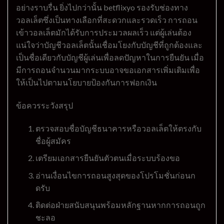
อย่างราบรื่น ยิ่งไปกว่านั้น betflixyo รองรับช่องทาง
วอลเล็ตซึ่งเป็นทางเลือกที่สะดวกและรวดเร็ว การถอน
เข้าวอลเล็ตมักได้รับการประมวลผลเร็ว แต่ผู้เล่นต้อง
แน่ใจว่าบัญชีวอลเล็ตนั้นเชื่อมโยงกับบัญชีที่ถูกต้องและ
เป็นชื่อเดียวกับบัญชีผู้เล่นเพื่อลดปัญหาในการยืนยัน เมื่อ
มีการถอนจำนวนมากระบบอาจขอเอกสารเพิ่มเติมเพื่อ
ให้เป็นไปตามนโยบายป้องกันการฟอกเงิน
ข้อควรระวังสรุป
ตรวจสอบชื่อบัญชีธนาคารหรือวอลเล็ตให้ตรงกับ
ชื่อผู้สมัคร
เตรียมเอกสารยืนยันตัวตนเมื่อระบบร้องขอ
อ่านเงื่อนไขการถอนสูงสุดของโปรโมชั่นก่อนก
ดรับ
ติดต่อฝ่ายสนับสนุนพร้อมหลักฐานหากการถอนถูก
ชะลอ