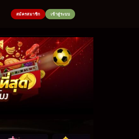
สมัครสมาชิก
เข้าสู่ระบบ