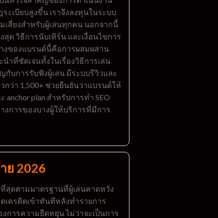
ะเบียบสูงขึ้น เราจึงลงทุนในระบบ
สี่ยงสำหรับผู้เล่นทุกคน นอกจากนี้
สุด วิธีการนับเทิร์น และเงื่อนไขการ
กต่างของแบรนด์นี้คือการผสมผสาน
ี่ชัดเจนทั้งในเรื่องวิธีการเล่น
บการรับฟังผู้เล่น มีระบบรีวิวและ
วิวกว่า 1,500+ ช่วยยืนยันว่าแบรนด์ให้
ละ anchor plan สำหรับการทำ SEO
์ทางการของบางผู้ให้บริการที่มีการ
ง่าย 2026
วที่สุดตามมาตรฐานที่ผู้เล่นคาดหวัง
ดเครดิตเข้าทันทีหลังทำรายการ
่ต้องการความยืดหยุ่น ไม่ว่าจะเป็นการ