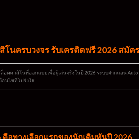
สิโนครบวงจร รับเครดิตฟรี 2026 สมัครง่
มสล็อตคาสิโนที่ออกแบบเพื่อผู้เล่นจริงในปี 2026 ระบบฝากถอน Aut
งื่อนไขที่โปร่งใส
yo คือทางเลือกแรกของนักเดิมพันปี 2026