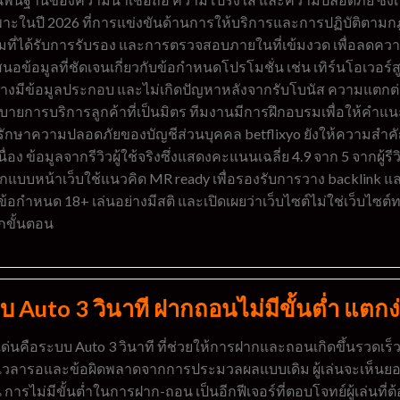
ในปี 2026 ที่การแข่งขันด้านการให้บริการและการปฏิบัติตามกฎร
ี่ได้รับการรับรอง และการตรวจสอบภายในที่เข้มงวด เพื่อลดความเ
ข้อมูลที่ชัดเจนเกี่ยวกับข้อกำหนดโปรโมชั่น เช่น เทิร์นโอเวอร์สูง
้อย่างมีข้อมูลประกอบ และไม่เกิดปัญหาหลังจากรับโบนัส ความแต
การบริการลูกค้าที่เป็นมิตร ทีมงานมีการฝึกอบรมเพื่อให้คำแนะนำท
าความปลอดภัยของบัญชีส่วนบุคคล betflixyo ยังให้ความสำคัญกั
ง ข้อมูลจากรีวิวผู้ใช้จริงซึ่งแสดงคะแนนเฉลี่ย 4.9 จาก 5 จากผู้รี
กแบบหน้าเว็บใช้แนวคิด MR ready เพื่อรองรับการวาง backlink แ
ตามข้อกำหนด 18+ เล่นอย่างมีสติ และเปิดเผยว่าเว็บไซต์ไม่ใช่เว็บไซต
ุกขั้นตอน
บบ Auto 3 วินาที ฝากถอนไม่มีขั้นต่ำ แตก
ดเด่นคือระบบ Auto 3 วินาที ที่ช่วยให้การฝากและถอนเกิดขึ้นรวดเร็
ดเวลารอและข้อผิดพลาดจากการประมวลผลแบบเดิม ผู้เล่นจะเห็นยอ
น การไม่มีขั้นต่ำในการฝาก-ถอน เป็นอีกฟีเจอร์ที่ตอบโจทย์ผู้เล่นที